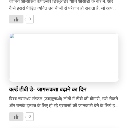
जानिये ऑब्सेसिव कंपल्सिव डिस्ऑर्डर यानि ओसीडी के बारे में, और
कैसे इससे पीड़ित व्यक्ति उन चीज़ों से परेशान हो सकता है, जो आपके
लिये सामान्य हैं।
0
वर्ल्ड टीबी डे- जागरूकता बढ़ाने का दिन
विश्व स्वास्थ्य संगठन (डब्लूएचओ) लोगों में टीबी की बीमारी, उसे रोकने
और उसके इलाज के लिए हो रहे प्रयासों की जानकारी देने के लिये हर
साल 24 मार्च को ‘वर्ल्ड ट्यूबरक्लोसिस डे’ मनाता है। हर साल
0
डब्लूएचओ एक थीम की घोषणा करता है और इस साल की थीम है ‘इट्स
टाइम’ यानि अब वक्त आ चुका है… दुनिया में टीबी के इंफेक्शन से