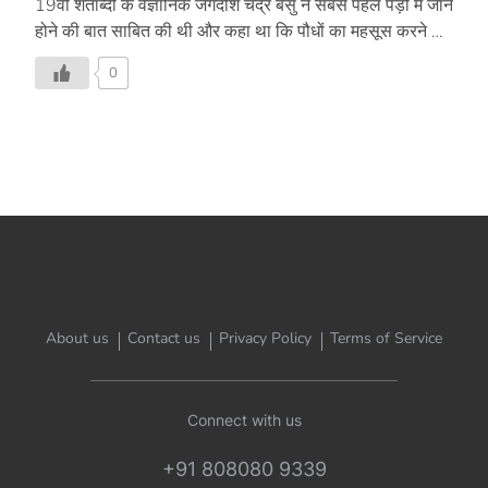
19वीं शताब्दी के वैज्ञानिक जगदीश चंद्र बसु ने सबसे पहले पेड़ों में जान
होने की बात साबित की थी और कहा था कि पौधों का महसूस करने का
अपना एक अलग तरीका होता है। एक पत्ती तोड़ते वक्त भी हम नहीं
0
जानते कि वे किस दर्द से गुजर रहे होंगे। जगदीश चंद्र बसु की इस बात
को हम आमतौर पर भूल जाते हैं और अपने फायदे के लिये पेड़ों को
नुकसान पुहंचाते है, लेकिन पुणे के माधव पाटिल इस बात को समझते
हैं। इसी लिये तो वह दो साल से पेड़ों को कील की चुभन से आज़ादी
दिला रहे हैं […]
About us
Contact us
Privacy Policy
Terms of Service
Connect with us
+91 808080 9339