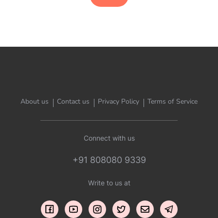
About us
Contact us
Privacy Policy
Terms of Service
Connect with us
+91 808080 9339
Write to us at