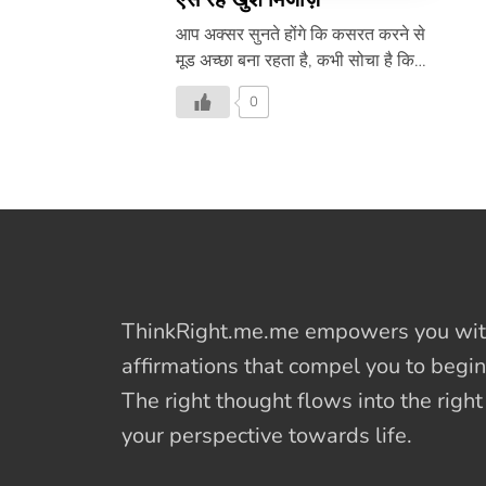
आप अक्सर सुनते होंगे कि कसरत करने से
मूड अच्छा बना रहता है, कभी सोचा है कि
ऐसा क्यों कहा जाता है। ऐसा इसलिए है
0
क्योंकि फिज़िकल एक्टिविटी के बाद आपके
शरीर में एंडोर्फिंस पैदा होते हैं, जो आपके मूड
को तरोताज़ा कर देते हैं। लेकिल शारिरिक
कसरत के साथ-साथ मूड अच्छा रखने के
लिए मानसिक कसरत और खुद को बुरी और
उदास भावनाओं से दूर रखने का प्रयास भी
बहुत ज़रूरी है। अगर आप खुद को उदासी
और डिप्रेशन से बाहर निकालना चाहते हैं,
तो इन बातों पर ध्यान दें ः एक ही बात को
ThinkRight.me.me
empowers you with
बार-बार सोचने से बचें बार-बार […]
affirmations
that compel you to begin
The right thought flows into the righ
your perspective towards life.