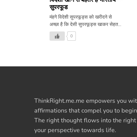
सुपरफूड
मंहगे विदेशी सुपरफूड्स को खरीदने से
अच्छा है कि देसी सुपरफूड्स खाकर सेहत
बनाई जाएं। क्या है ये देसी सुपरफूड्स,
0
जानने के लिये पढ़िये यह दिलचस्प लेख-
ThinkRight.me.me
empowers you with
affirmations
that compel you to begin
The right thought flows into the righ
your perspective towards life.