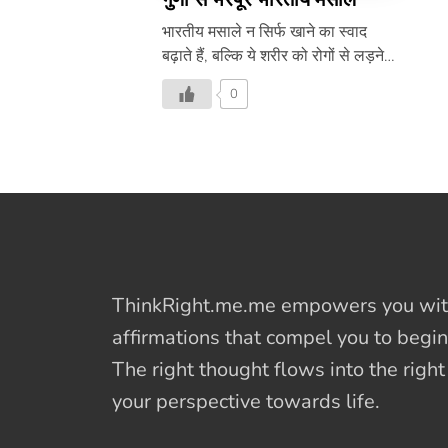
भारतीय मसाले न सिर्फ खाने का स्वाद
बढ़ाते हैं, बल्कि ये शरीर को रोगों से लड़ने
की क्षमता भी देते हैं। कुछ ऐसे ही औषधीय
0
गुणों से भरपूर मसालों के बारे में जानिए।
ThinkRight.me.me
empowers you with
affirmations
that compel you to begin
The right thought flows into the righ
your perspective towards life.