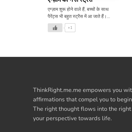
एग्ज़ाम शुरू होने वाले हैं, बच्चों के साथ
पैरेंट्स भी बहुत स्ट्रैस में आ जाते हैं।
इसलिए ये वीडियो आपको बताएगा कि
+1
स्ट्रैस से बचने के लिए बच्चों और पैरेंट्स
को क्या करना चाहिए।
ThinkRight.me.me
empowers you with
affirmations
that compel you to begin
The right thought flows into the righ
your perspective towards life.