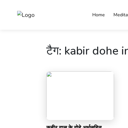
Home
Medita
टैग:
kabir dohe i
कबीर दास के दोहे अर्थसहित