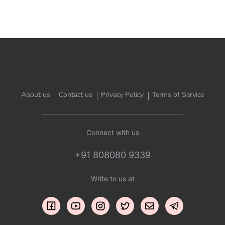
About us
Contact us
Privacy Policy
Terms of Service
Connect with us
+91 808080 9339
Write to us at