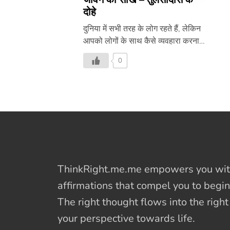
दोहे
दुनिया में सभी तरह के लोग रहते हैं, लेकिन
आपको लोगों के साथ कैसे व्यवहारा करना
है, कुछ यही बताते है तुलसीदास के दोहे –
0
ThinkRight.me.me
empowers you with
affirmations
that compel you to begin
The right thought flows into the righ
your perspective towards life.