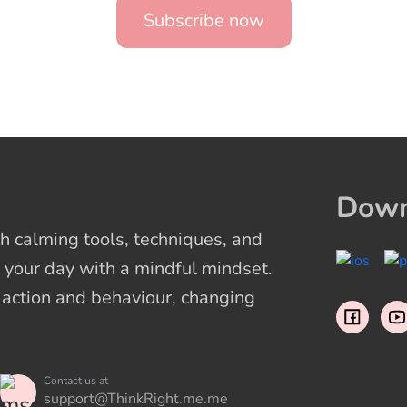
Subscribe now
Down
 calming tools, techniques, and
 your day with a mindful mindset.
t action and behaviour, changing
Contact us at
support@ThinkRight.me.me