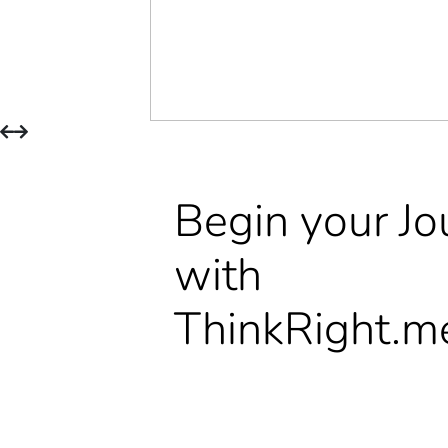
Begin your Jo
with
ThinkRight.m