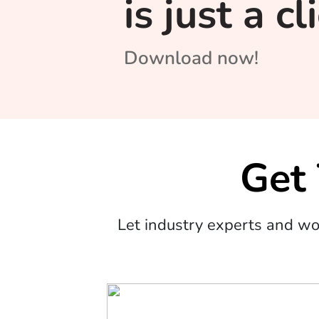
is just a c
Download now!
Get
Let industry experts and w