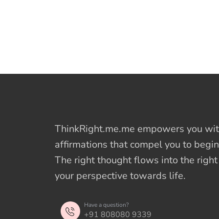
ThinkRight.me.me
empowers you with
affirmations
that compel you to begin
The right thought flows into the righ
your perspective towards life.
Have a question?
+91 808080 9339