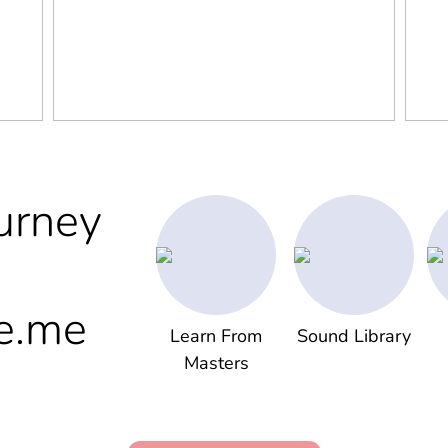
urney
e.me
Learn From
Sound Library
Masters