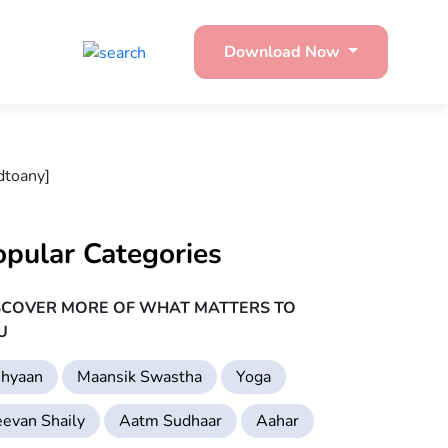
Download Now
dtoany]
opular Categories
SCOVER MORE OF WHAT MATTERS TO
U
hyaan
Maansik Swastha
Yoga
eevan Shaily
Aatm Sudhaar
Aahar