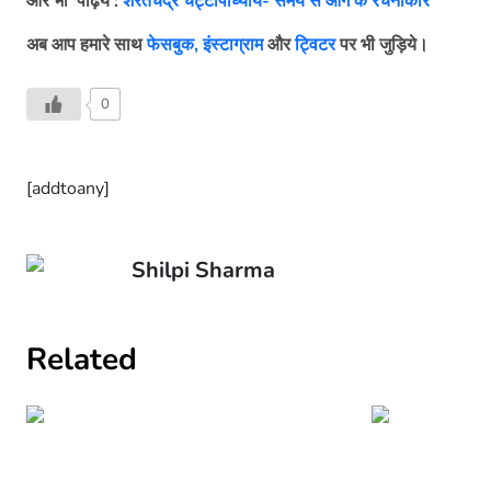
और भी
पढ़िये
:
शरतचंद्र चट्टोपाध्याय- समय से आगे के रचनाकार
अब आप हमारे साथ
फेसबुक,
इंस्टाग्राम
और
ट्विटर
पर भी जुड़िये।
0
[addtoany]
Shilpi Sharma
Related