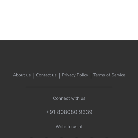
About us
Contact us
Privacy Policy
Terms of Service
Connect with us
+91 808080 9339
Write to us at