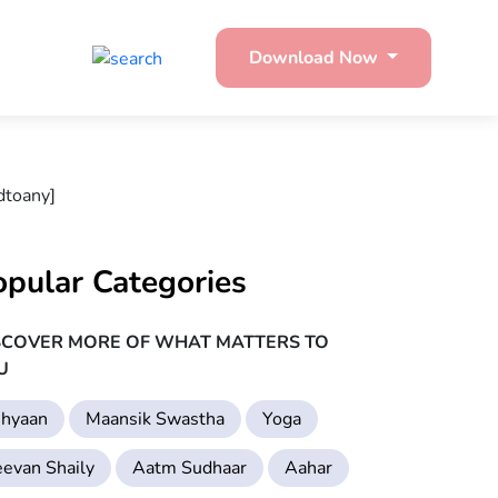
Download Now
dtoany]
opular Categories
SCOVER MORE OF WHAT MATTERS TO
U
hyaan
Maansik Swastha
Yoga
eevan Shaily
Aatm Sudhaar
Aahar