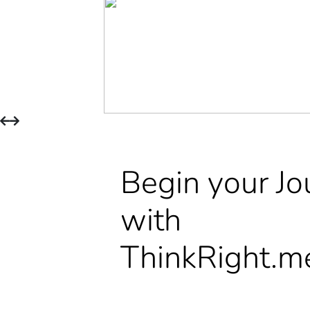
Begin your Jo
with
ThinkRight.m