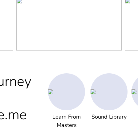
urney
e.me
Learn From
Sound Library
Masters