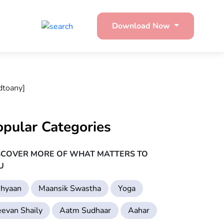
Download Now
dtoany]
opular Categories
SCOVER MORE OF WHAT MATTERS TO
U
hyaan
Maansik Swastha
Yoga
eevan Shaily
Aatm Sudhaar
Aahar