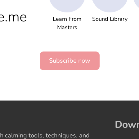
e.me
Learn From
Sound Library
Masters
Subscribe now
Down
 calming tools, techniques, and