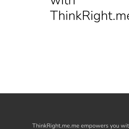
with
ThinkRight.m
ThinkRight.me.me
empowers you with