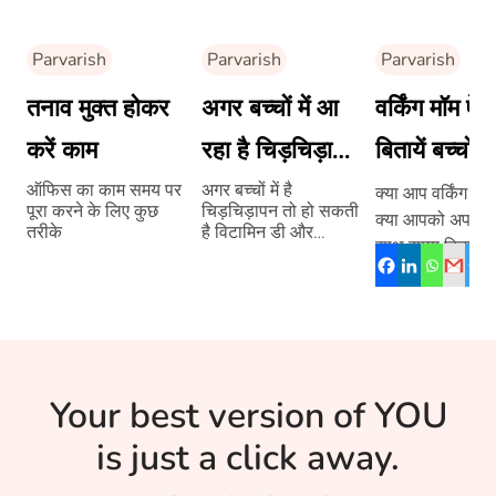
Parvarish
Parvarish
Parvarish
तनाव मुक्त होकर
अगर बच्चों में आ
वर्किंग मॉम ऐसे
करें काम
रहा है चिड़चिड़ापन
बितायें बच्चों क
तो अपनाएं ये
साथ क्वालिटी
ऑफिस का काम समय पर
अगर बच्चों में है
क्या आप वर्किंग मॉम
पूरा करने के लिए कुछ
चिड़चिड़ापन तो हो सकती
क्या आपको अपने बच्
उपाय
टाइम
तरीके
है विटामिन डी और
साथ समय बिताने 
आयरन की कमी
ज़्यादा समय नहीं म
अगर आप भी ऐसी
परेशानियोंं से जूझ र
तो यह लेख आपकी
करेगा।
Your best version of YOU
is just a click away.