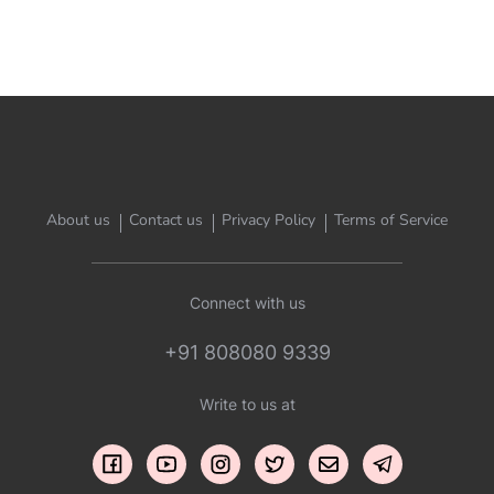
About us
Contact us
Privacy Policy
Terms of Service
Connect with us
+91 808080 9339
Write to us at