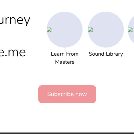
urney
e.me
Learn From
Sound Library
Masters
Subscribe now