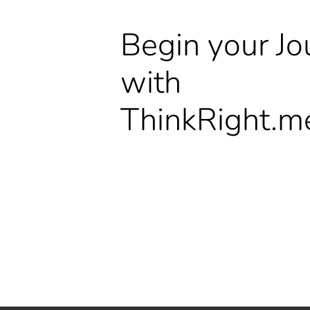
Begin your Jo
with
ThinkRight.m