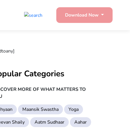
Download Now
dtoany]
opular Categories
SCOVER MORE OF WHAT MATTERS TO
U
hyaan
Maansik Swastha
Yoga
eevan Shaily
Aatm Sudhaar
Aahar