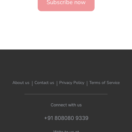
Subscribe now
About us
Contact us
Privacy Policy
Terms of Service
Connect with us
+91 808080 9339
Write to us at