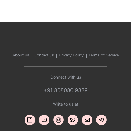
About us
Contact us
Privacy Policy
Terms of Service
Connect with us
+91 808080 9339
Write to us at