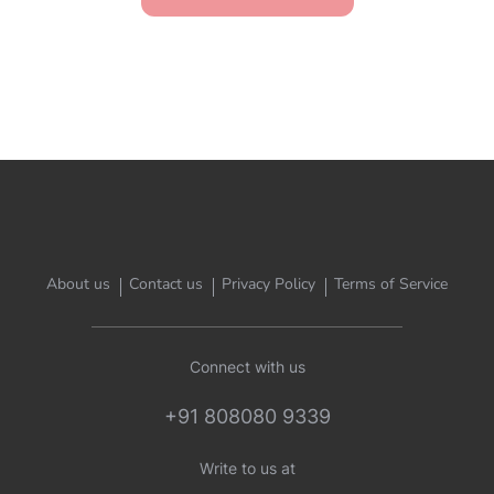
About us
Contact us
Privacy Policy
Terms of Service
Connect with us
+91 808080 9339
Write to us at