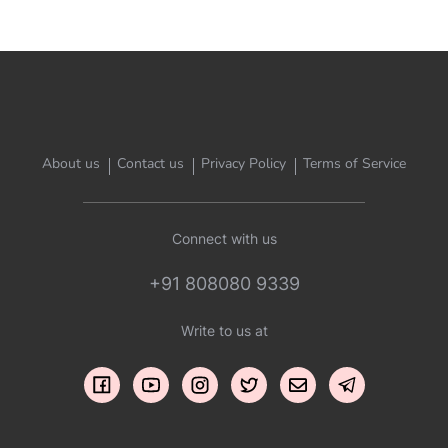
About us
Contact us
Privacy Policy
Terms of Service
Connect with us
+91 808080 9339
Write to us at