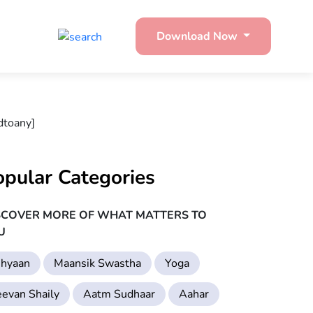
Download Now
dtoany]
opular Categories
SCOVER MORE OF WHAT MATTERS TO
U
hyaan
Maansik Swastha
Yoga
eevan Shaily
Aatm Sudhaar
Aahar