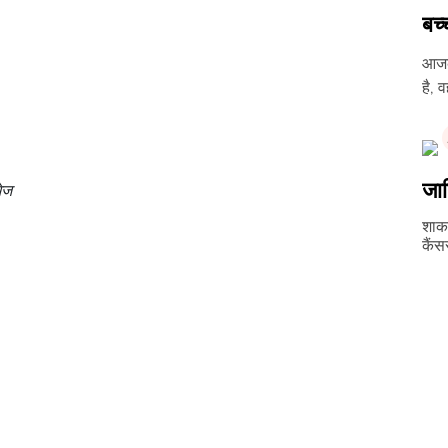
बच्
आजकल
है, 
जान
मेज
शाका
कैंस