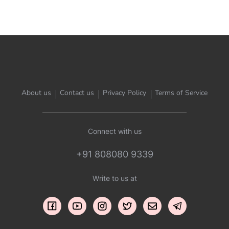
About us
Contact us
Privacy Policy
Terms of Service
Connect with us
+91 808080 9339
Write to us at