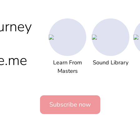
urney
e.me
Learn From
Sound Library
Masters
Subscribe now