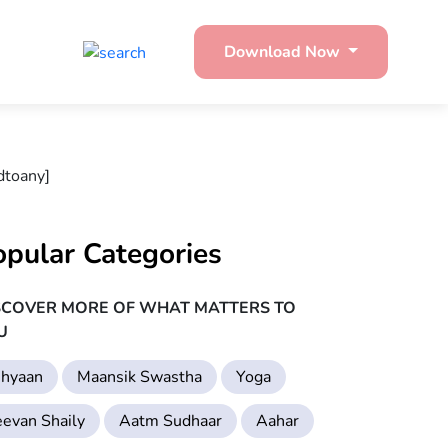
Download Now
dtoany]
opular Categories
SCOVER MORE OF WHAT MATTERS TO
U
hyaan
Maansik Swastha
Yoga
eevan Shaily
Aatm Sudhaar
Aahar