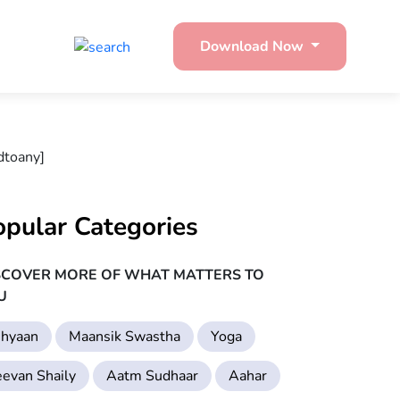
Download Now
dtoany]
opular Categories
SCOVER MORE OF WHAT MATTERS TO
U
hyaan
Maansik Swastha
Yoga
eevan Shaily
Aatm Sudhaar
Aahar