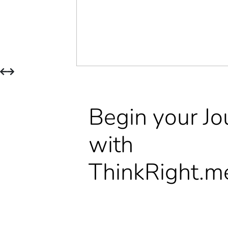
Begin your Jo
with
ThinkRight.m