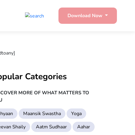
Download Now
dtoany]
opular Categories
SCOVER MORE OF WHAT MATTERS TO
U
hyaan
Maansik Swastha
Yoga
eevan Shaily
Aatm Sudhaar
Aahar