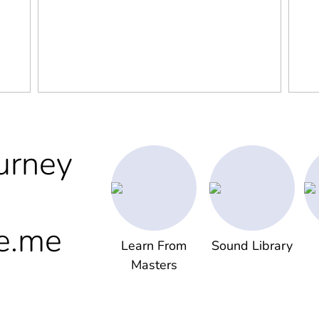
urney
e.me
Learn From
Sound Library
Masters