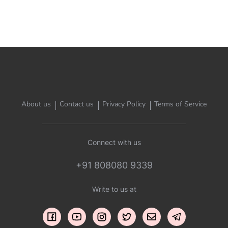
About us
Contact us
Privacy Policy
Terms of Service
Connect with us
+91 808080 9339
Write to us at