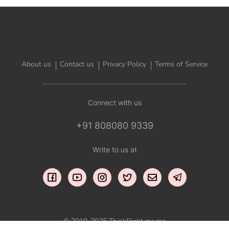
About us
Contact us
Privacy Policy
Terms of Service
Connect with us
+91 808080 9339
Write to us at
© 2010-2025 ThinkRight.me.me